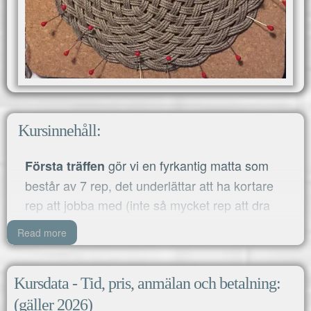
Kursinnehåll:
gör vi en fyrkantig matta som
Första träffen
består av 7 rep, det underlättar att ha kortare
rep att jobba med (inte så mycket rep att dra
igenom) och när man gör fel så blir det inte så
Read more
mycket att repa upp. Mattan växer också utåt
hela tiden dvs man kan lägga innersta varvet
först och sedan de yttre utanför de inre. Med
Kursdata - Tid, pris, anmälan och betalning:
sitt fyrkantiga upprepade mönster och relativt
(gäller 2026)