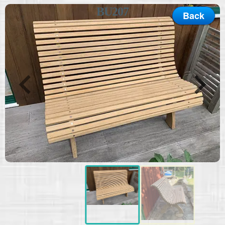
MENU
BU207
Hem
Back